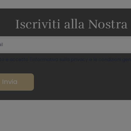
Iscriviti alla Nostr
to e accetto l'informativa sulla privacy e le condizioni ge
Invia
ROUP
PAGINE
LEGALE