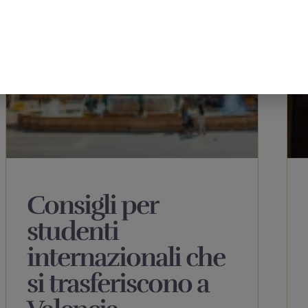
Consigli per
studenti
internazionali che
si trasferiscono a