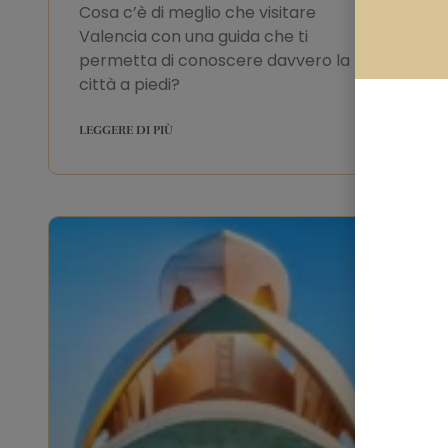
Cosa c’è di meglio che visitare
Valencia con una guida che ti
permetta di conoscere davvero la
città a piedi?
LEGGERE DI PIÙ