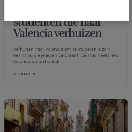
internationale
studenten die naar
Valencia verhuizen
Verhuizen naar Valencia om te studeren is zo’n
beslissing die je leven verandert. De stad heeft iets
bijzonders: een heerlijk
MEER LEZEN